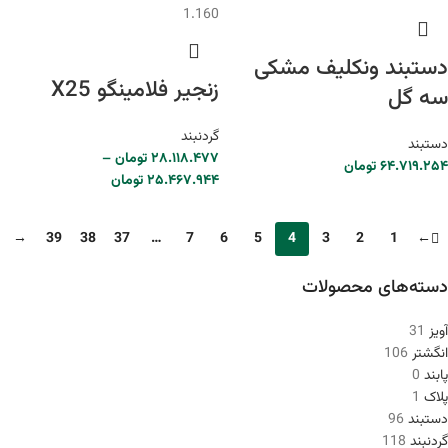
1.160
دستبند ونکلیف مشکی
زنجیر فلامینگو X25
سه گل
گردنبند
دستبند
۲۸.۱۱۸.۴۷۷
تومان
–
۶۴.۷۱۹.۲۵۴
تومان
۲۵.۴۶۷.۹۴۴
تومان
→
39
38
37
…
7
6
5
4
3
2
1
←
دسته‌های محصولات
آویز
31
انگشتر
106
پابند
0
پلاک
1
دستبند
96
گردنبند
118