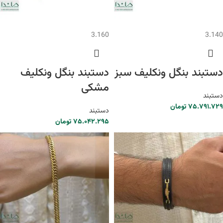
3.160
3.140
دستبند بنگل ونکلیف سبز
دستبند بنگل ونکلیف
مشکی
دستبند
۷۵.۷۹۱.۷۲۹
تومان
دستبند
۷۵.۰۴۲.۲۹۵
تومان