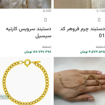
8.050
0.150
دستبند چرم فروهر کد
دستبند سرویس کارتیه
01
سیسیل
دستبند
دستبند
۴.۵۷۳.۵۲۵
تومان
۱۸۶.۷۶۷.۳۹۸
تومان