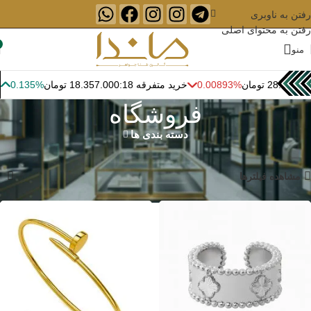
رفتن به ناوبری
رفتن به محتوای اصلی
منو
28.000.0 تومان
0.00893%
خرید متفرقه 18:
18.357.000 تومان
0.135%
فروشگاه
دسته بندی ها
صفحه اصلی
»
فروشگاه
نمایش 25–36 از 465 نتیجه
مشاهده فیلترها