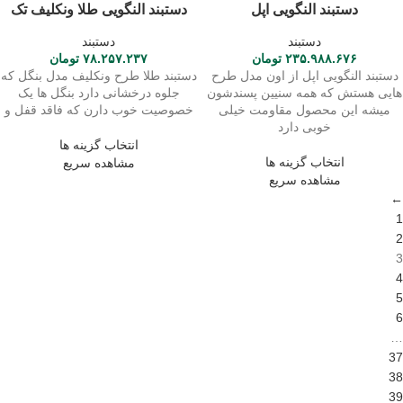
دستبند النگویی اپل
دستبند النگویی طلا ونکلیف تک
دستبند
دستبند
۲۳۵.۹۸۸.۶۷۶
تومان
۷۸.۲۵۷.۲۳۷
تومان
دستبند النگویی اپل از اون مدل طرح
دستبند طلا طرح ونکلیف مدل بنگل که
هایی هستش که همه سنیین پسندشون
جلوه درخشانی دارد بنگل ها یک
میشه این محصول مقاومت خیلی
خصوصیت خوب دارن که فاقد قفل و
خوبی دارد
انتخاب گزینه ها
انتخاب گزینه ها
مشاهده سریع
مشاهده سریع
←
1
2
3
4
5
6
…
37
38
39