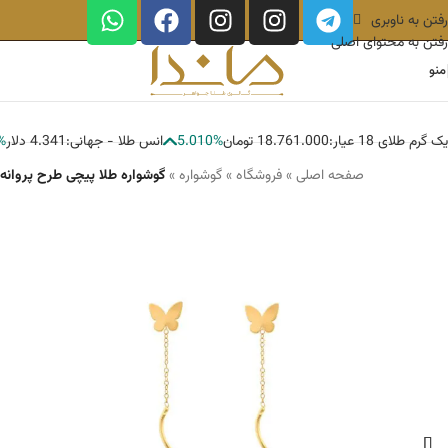
رفتن به ناوبری
رفتن به محتوای اصلی
منو
یک گرم طلای 18 عیار:
18.761.000 تومان
5.010%
انس طلا - جهانی:
4.341 دلار
%
صفحه اصلی
»
فروشگاه
»
گوشواره
»
گوشواره طلا پیچی طرح پروانه