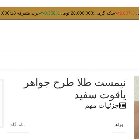
2.607%
سکه گرمی:
28.000.000 تومان
0.358%
خرید متفرقه 18:
354.000
نیمست طلا طرح جواهر
یاقوت سفید
جزئیات مهم
برند
مانداگلد