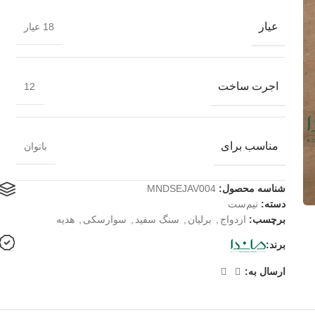
عیار
18 عیار
اجرت ساخت
12
مناسب برای
بانوان
شناسه محصول:
MNDSEJAV004
دسته:
نیم‌ست
برچسب:
ازدواج
,
برلیان
,
سنگ سفید
,
سوارسکی
,
هدیه
برند:
ارسال به: