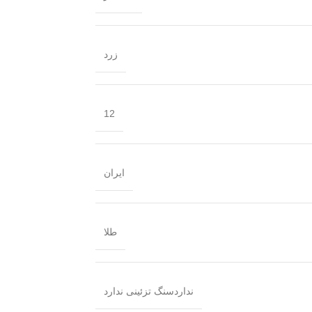
زرد
12
ایران
طلا
ندارد
سنگ تزئینی ندارد