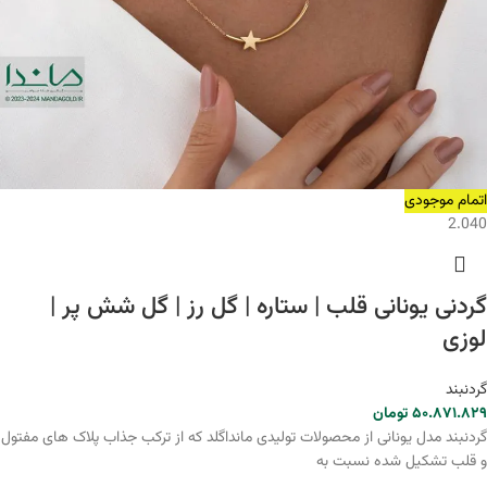
اتمام موجودی
2.040
گردنی یونانی قلب | ستاره | گل رز | گل شش پر |
لوزی
گردنبند
۵۰.۸۷۱.۸۲۹
تومان
گردنبند مدل یونانی از محصولات تولیدی مانداگلد که از ترکب جذاب پلاک های مفتول
و قلب تشکیل شده نسبت به