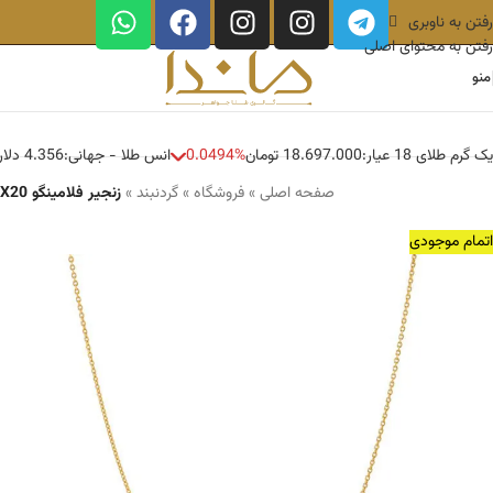
رفتن به ناوبری
رفتن به محتوای اصلی
منو
یک گرم طلای 18 عیار:
18.697.000 تومان
0.0494%
انس طلا - جهانی:
4.356 دلار
صفحه اصلی
»
فروشگاه
»
گردنبند
»
زنجیر فلامینگو X20
اتمام موجودی