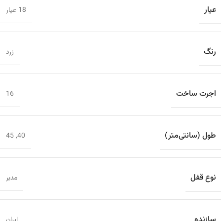
عیار
18 عیار
رنگ
زرد
اجرت ساخت
16
طول (سانتی‌متر)
45
,
40
نوع قفل
مدبر
سازنده
ایران